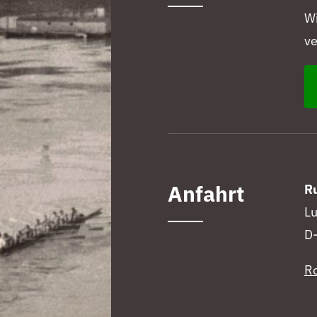
Wi
ve
Anfahrt
Ru
Lu
D-
Ro