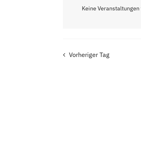
und
wä
Veranstaltungen
Keine Veranstaltungen 
Schlüsselwort.
Ansichten
Navigatio
Vorheriger Tag