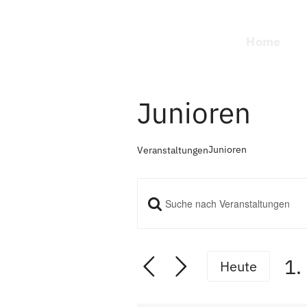
Zum
Inhalt
Home
springen
Junioren
Junioren
Veranstaltungen
Bitte
Veranstal
Schlüsselwort
eingeben.
Suche
1.
Heute
Suche
Da
nach