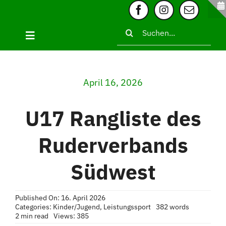
Zum
Inhalt
Suche
springen
Toggle
nach:
Navigation
Home
April 16, 2026
Über uns
U17 Rangliste des
Sportgruppen
Ruderverbands
Regatta
Südwest
News
Published On: 16. April 2026
Categories:
Kinder/Jugend
,
Leistungssport
382 words
2 min read
Views: 385
Kontakt