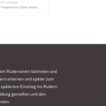
icht verfügbar
on
Pegelonline
&
Open-Meteo
rem Ruderverein beitreten und
ern erlernen und später zum
 späterem Einstieg ins Rudern
ildung genießen und den
reten.