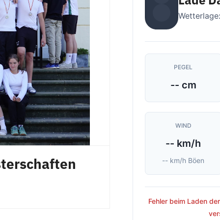
Lade Da
Wetterlage:
PEGEL
-- cm
WIND
-- km/h
terschaften
-- km/h Böen
Fehler beim Laden der
ver