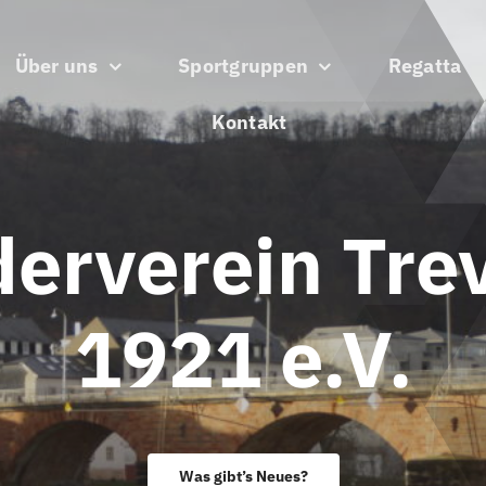
Über uns
Sportgruppen
Regatta
Kontakt
erverein Trev
1921 e.V.
Was gibt’s Neues?