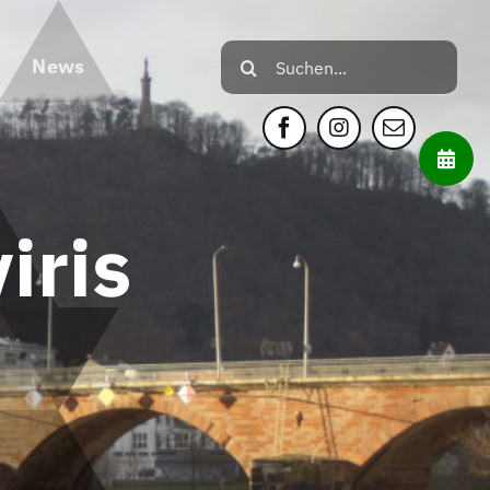
Suche
News
nach:
Toggle
Sliding
Bar
iris
Area